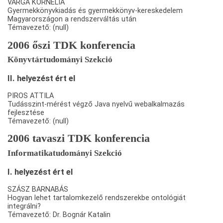
VARGA KORNÉLIA
Gyermekkönyvkiadás és gyermekkönyv-kereskedelem
Magyarországon a rendszerváltás után
Témavezető: (null)
2006 őszi TDK konferencia
Könyvtártudományi Szekció
II. helyezést ért el
PIROS ATTILA
Tudásszint-mérést végző Java nyelvű webalkalmazás
fejlesztése
Témavezető: (null)
2006 tavaszi TDK konferencia
Informatikatudományi Szekció
I. helyezést ért el
SZÁSZ BARNABÁS
Hogyan lehet tartalomkezelő rendszerekbe ontológiát
integrálni?
Témavezető: Dr. Bognár Katalin