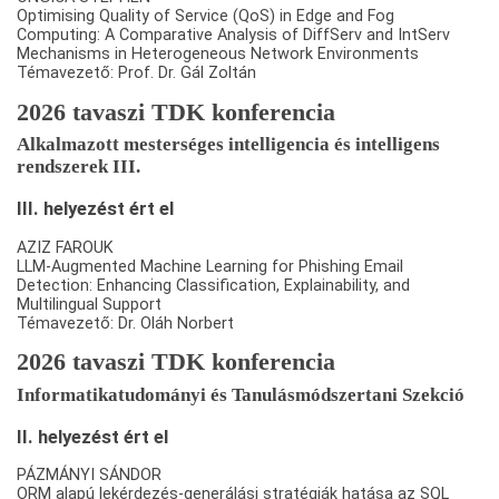
Optimising Quality of Service (QoS) in Edge and Fog
Computing: A Comparative Analysis of DiffServ and IntServ
Mechanisms in Heterogeneous Network Environments
Témavezető: Prof. Dr. Gál Zoltán
2026 tavaszi TDK konferencia
Alkalmazott mesterséges intelligencia és intelligens
rendszerek III.
III. helyezést ért el
AZIZ FAROUK
LLM-Augmented Machine Learning for Phishing Email
Detection: Enhancing Classification, Explainability, and
Multilingual Support
Témavezető: Dr. Oláh Norbert
2026 tavaszi TDK konferencia
Informatikatudományi és Tanulásmódszertani Szekció
II. helyezést ért el
PÁZMÁNYI SÁNDOR
ORM alapú lekérdezés-generálási stratégiák hatása az SQL