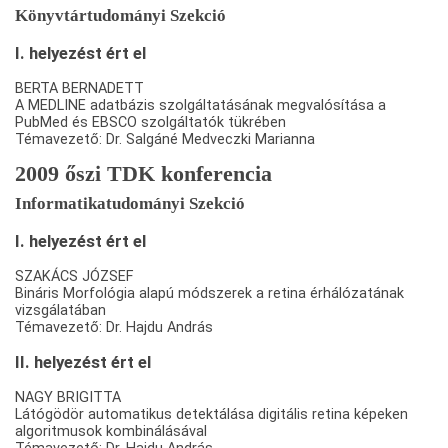
Könyvtártudományi Szekció
I. helyezést ért el
BERTA BERNADETT
A MEDLINE adatbázis szolgáltatásának megvalósítása a
PubMed és EBSCO szolgáltatók tükrében
Témavezető: Dr. Salgáné Medveczki Marianna
2009 őszi TDK konferencia
Informatikatudományi Szekció
I. helyezést ért el
SZAKÁCS JÓZSEF
Bináris Morfológia alapú módszerek a retina érhálózatának
vizsgálatában
Témavezető: Dr. Hajdu András
II. helyezést ért el
NAGY BRIGITTA
Látógödör automatikus detektálása digitális retina képeken
algoritmusok kombinálásával