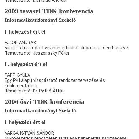
Témavezető: Dr. Hajdu András
2009 tavaszi TDK konferencia
Informatikatudományi Szekció
I. helyezést ért el
FÜLÖP ANDRÁS
Virtuális hadi robot vezérlése tanuló algoritmus segítségével
Témavezető: Jeszenszky Péter
II. helyezést ért el
PAPP GYULA
Egy PKI alapú vizsgáztató rendszer tervezése és
implementálása
Témavezető: Dr. Pethő Attila
2006 őszi TDK konferencia
Informatikatudományi Szekció
I. helyezést ért el
VARGA ISTVÁN SÁNDOR
Mikrovezérlős rendszerek táplálása napenergia segítségével