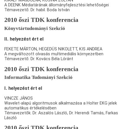
KIRÁLY MAGDOLNA, KOSINA ZOLTÁN
A DEENK Médiatárának állományfejlesztési lehetőségei
Témavezető: Dr. habil. Boda István
2010 őszi TDK konferencia
Könyvtártudományi Szekció
II. helyezést ért el
FEKETE MÁRTON, HEGEDÜS NIKOLETT, KIS ANDREA
A megváltozott olvasás multimediális környezetben
Témavezető: Dr. Kovács Béla Lóránt
2010 őszi TDK konferencia
Informatika Tudományi Szekció
I. helyezést ért el
VINCZE JÁNOS
Wavelet-alapú algoritmusok alkalmazása a Holter EKG jelek
automatikus értékelésében
Témavezetők: Dr. Aszalós László, Dr. Herendi Tamás, Farkas
László
2010 őszi TDK konferencia