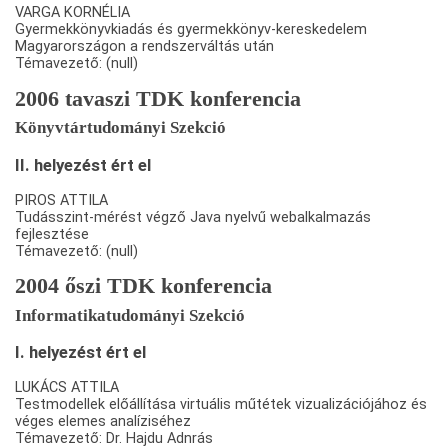
VARGA KORNÉLIA
Gyermekkönyvkiadás és gyermekkönyv-kereskedelem
Magyarországon a rendszerváltás után
Témavezető: (null)
2006 tavaszi TDK konferencia
Könyvtártudományi Szekció
II. helyezést ért el
PIROS ATTILA
Tudásszint-mérést végző Java nyelvű webalkalmazás
fejlesztése
Témavezető: (null)
2004 őszi TDK konferencia
Informatikatudományi Szekció
I. helyezést ért el
LUKÁCS ATTILA
Testmodellek előállítása virtuális műtétek vizualizációjához és
véges elemes analíziséhez
Témavezető: Dr. Hajdu Adnrás