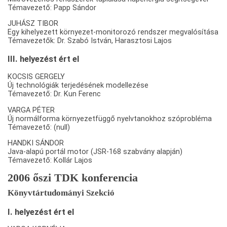
Témavezető: Papp Sándor
JUHÁSZ TIBOR
Egy kihelyezett környezet-monitorozó rendszer megvalósítása
Témavezetők: Dr. Szabó István, Harasztosi Lajos
III. helyezést ért el
KOCSIS GERGELY
Új technológiák terjedésének modellezése
Témavezető: Dr. Kun Ferenc
VARGA PÉTER
Új normálforma környezetfüggő nyelvtanokhoz szóprobléma
Témavezető: (null)
HANDKI SÁNDOR
Java-alapú portál motor (JSR-168 szabvány alapján)
Témavezető: Kollár Lajos
2006 őszi TDK konferencia
Könyvtártudományi Szekció
I. helyezést ért el